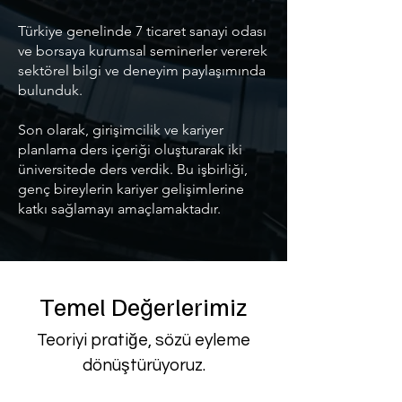
Türkiye genelinde 7 ticaret sanayi odası
ve borsaya kurumsal seminerler vererek
sektörel bilgi ve deneyim paylaşımında
bulunduk.
Son olarak, girişimcilik ve kariyer
planlama ders içeriği oluşturarak iki
üniversitede ders verdik. Bu işbirliği,
genç bireylerin kariyer gelişimlerine
katkı sağlamayı amaçlamaktadır.
Temel Değerlerimiz
Teoriyi pratiğe, sözü eyleme
dönüştürüyoruz.