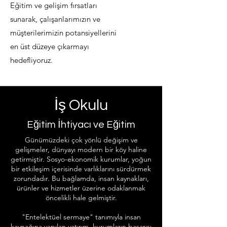
Eğitim ve gelişim fırsatları
sunarak, çalışanlarımızın ve
müşterilerimizin potansiyellerini
en üst düzeye çıkarmayı
hedefliyoruz.
İş Okulu
Eğitim İhtiyacı ve Eğitim
Günümüzdeki çok yönlü değişim ve
gelişmeler, dünyayı modern bir köy haline
getirmiştir. Sosyo-ekonomik kurumlar, yoğun
bir etkileşim içerisinde varlıklarını sürdürmek
zorundadır. Bu bağlamda, insan kaynakları,
ürünler ve hizmetler üzerine odaklanmak
öncelikli hale gelmiştir.
"Entelektüel sermaye" tanımıyla insan
kaynağına yapılan yatırım, kurumların başarısı