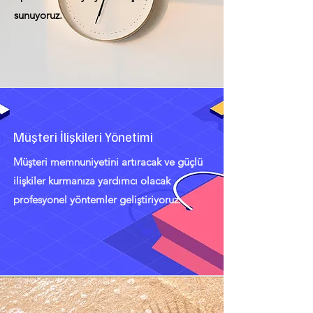
sunuyoruz.
Müşteri İlişkileri Yönetimi
Müşteri memnuniyetini artıracak ve güçlü
ilişkiler kurmanıza yardımcı olacak
profesyonel yöntemler geliştiriyoruz.