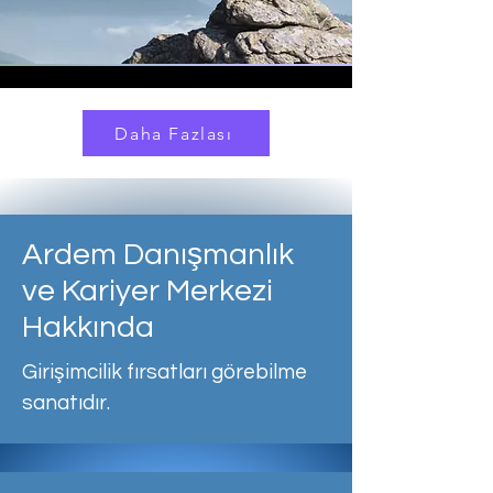
Daha Fazlası
Ardem Danışmanlık
ve Kariyer Merkezi
Hakkında
Girişimcilik fırsatları görebilme
sanatıdır.