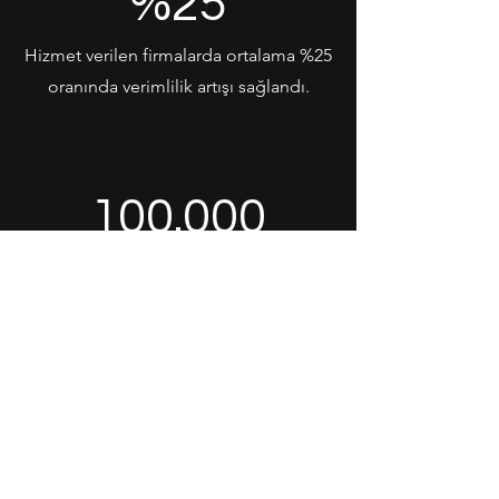
%25
Hizmet verilen firmalarda ortalama %25
oranında verimlilik artışı sağlandı.
100.000
Toplamda 100.000 saatten fazla
seminer, konferans ve eğitim
gerçekleştirildi.
2.000